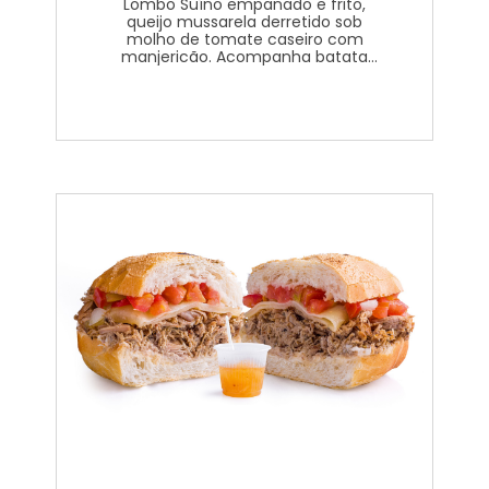
Lombo Suíno empanado e frito,
queijo mussarela derretido sob
molho de tomate caseiro com
manjericão. Acompanha batata
rústica, arroz e salada mista.