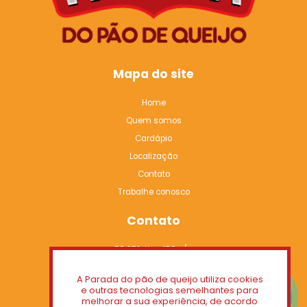
Mapa do site
Home
Quem somos
Cardápio
Localização
Contato
Trabalhe conosco
Contato
BR 376, Km 458 s/n
Tibagi - Paraná
A Parada do pão de queijo utiliza cookies
CEP 84300-000
e outras tecnologias semelhantes para
melhorar a sua experiência, de acordo
(42) 98834-2047