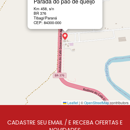
Parada do pão de queijo
Km 458, s/n
BR 376
Tibagi/Paraná
CEP: 84300-000
Leaflet
|
©
OpenStreetMap
contributors
CADASTRE SEU EMAIL / E RECEBA OFERTAS E